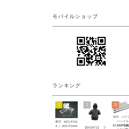
モバイルショップ
ランキング
1
2
3
D25 パイ
ハンドル
替刃 HCC-F161
17,000円(
8 ／ HCC-F1640
【EK2971】 フ