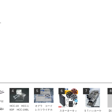
4
5
6
7
8
プ付
HCC-19 HCC-1
オグラ コード
税込1
9DF HCC-19BL
レスツライチカ
スターターキッ
ＳＴハッカーケ
【E