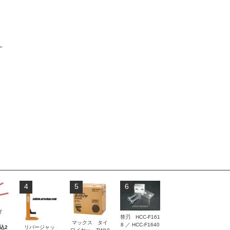
4
5
6
曲げ
替刃 HCC-F161
）
マックス タイ
8 ／ HCC-F1640
リバージャッ
税込2