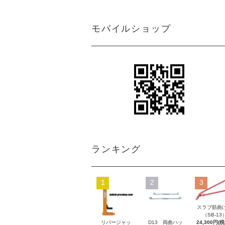
モバイルショップ
ランキング
1
2
3
スラブ筋
（SB-13
リバージャッ
D13 両曲ハッ
24,300円(