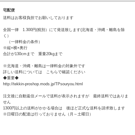
宅配便
送料はお客様負担でお願いしております
全国一律 1.300円(税別）にて発送致します(北海道・沖縄・離島を除
く）
（一律料金の条件）
※縦×横×奥行
合計が130cmまで 重量20kgまで
※北海道・沖縄・離島は一律料金の対象外です
詳しい送料については こちらで確認ください
◆重要◆
http://tekkin-proshop.mods.jp/TPsouryou.html
注文後に自動返信メールで送料が表示されますが 最終送料ではありま
せん
1300円以上の送料がかかる場合は 後ほど正式な送料を請求致します
※日曜日の配達は行っておりません（月～土曜日）