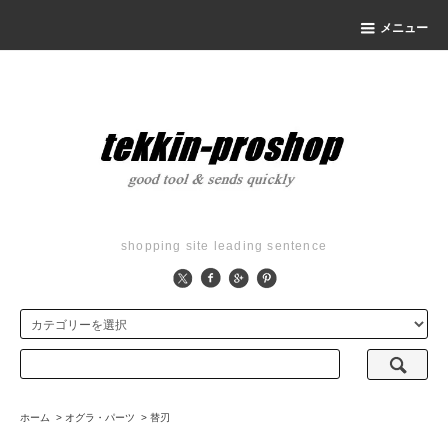
メニュー
shopping site leading sentence
ホーム
>
オグラ・パーツ
>
替刃