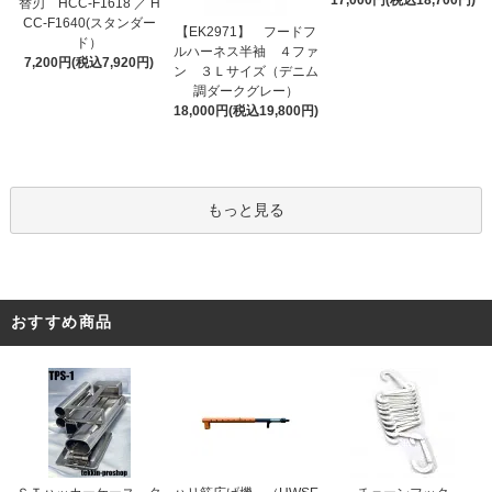
替刃 HCC-F1618 ／ H
CC-F1640(スタンダー
【EK2971】 フードフ
ド）
ルハーネス半袖 ４ファ
7,200円(税込7,920円)
ン ３Ｌサイズ（デニム
調ダークグレー）
18,000円(税込19,800円)
もっと見る
おすすめ商品