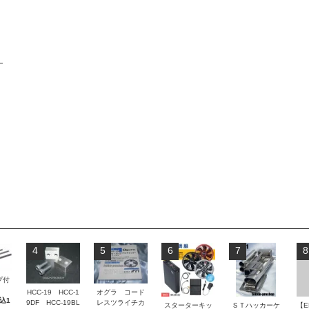
4
5
6
7
8
プ付
HCC-19 HCC-1
オグラ コード
税込1
9DF HCC-19BL
レスツライチカ
スターターキッ
ＳＴハッカーケ
【E