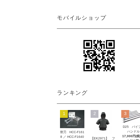
モバイルショップ
ランキング
1
2
3
D25 パイ
ハンドル
替刃 HCC-F161
17,000円(
8 ／ HCC-F1640
【EK2971】 フ