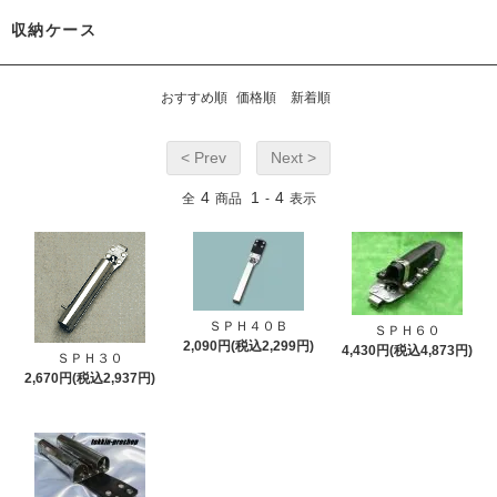
収納ケース
おすすめ順
価格順
新着順
< Prev
Next >
4
1
4
全
商品
-
表示
ＳＰＨ４０Ｂ
ＳＰＨ６０
2,090円(税込2,299円)
4,430円(税込4,873円)
ＳＰＨ３０
2,670円(税込2,937円)