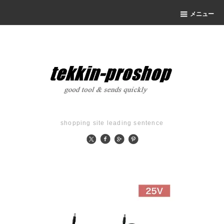
メニュー
shopping site leading sentence