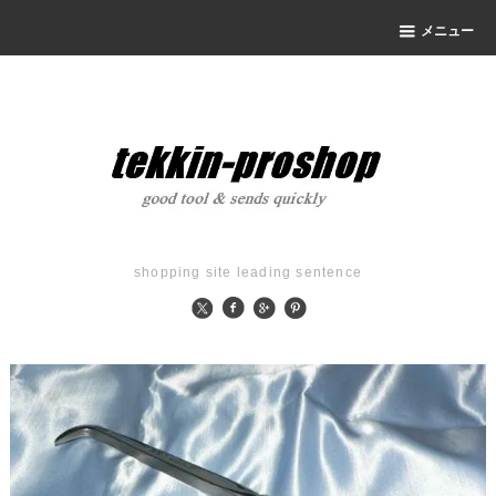
メニュー
shopping site leading sentence