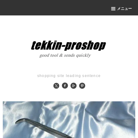
メニュー
shopping site leading sentence