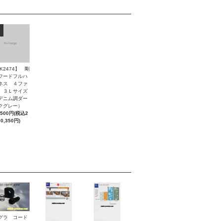
K2474】 剛
フードフルハ
ネス ４ファ
 ３Ｌサイズ
デニム調ダー
クグレー）
,500円(税込2
0,350円)
グラ コード