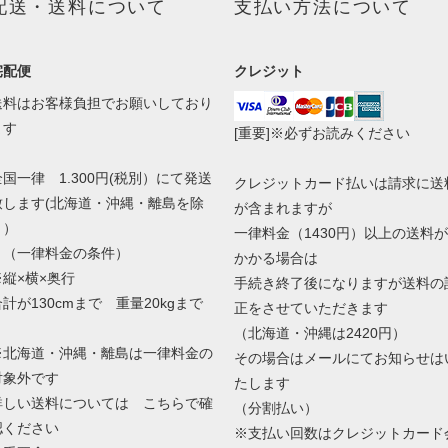
配送・送料について
支払い方法について
宅配便
クレジット
送料はお客様負担でお願いしており
ます
[重要]※必ずお読みください
全国一律 1.300円(税別）にて発送
クレジットカード払いは請求に送
致します(北海道・沖縄・離島を除
が含まれますが
く）
一律料金（1430円）以上の送料が
（一律料金の条件）
かかる場合は
※縦×横×奥行
手続き終了後になりますが送料の
合計が130cmまで 重量20kgまで
正をさせていただきます
（北海道・沖縄は2420円）
※北海道・沖縄・離島は一律料金の
その場合はメールにてお知らせは
対象外です
たします
詳しい送料については こちらで確
（分割払い）
認ください
※支払い回数はクレジットカード