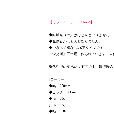
【カットローラー CR-34】
◆鉄筋送りの力はほとんどいりません。
◆金属音がほとんどありません。
◆つきあて機なしのCRタイプです。
※栄光製加工台用に作られています 自
※代引での支払いは不可です 銀行振込
[ローラー]
◆幅 250mm
◆ピッチ 300mm
◆径 68φ
[フレーム]
◆幅 350mm