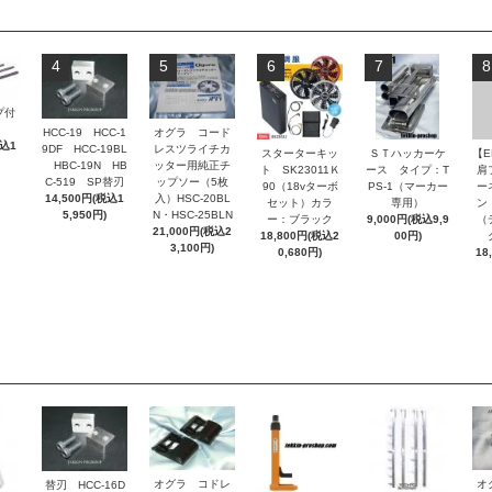
4
5
6
7
8
プ付
HCC-19 HCC-1
オグラ コード
税込1
9DF HCC-19BL
レスツライチカ
スターターキッ
ＳＴハッカーケ
【E
HBC-19N HB
ッター用純正チ
ト SK23011Ｋ
ース タイプ：T
肩
C-519 SP替刃
ップソー（5枚
90（18vターボ
PS-1（マーカー
ー
14,500円(税込1
入）HSC-20BL
セット）カラ
専用）
ン
5,950円)
N・HSC-25BLN
ー：ブラック
9,000円(税込9,9
（
21,000円(税込2
18,800円(税込2
00円)
3,100円)
0,680円)
18
オグラ コドレ
オ
替刃 HCC-16D