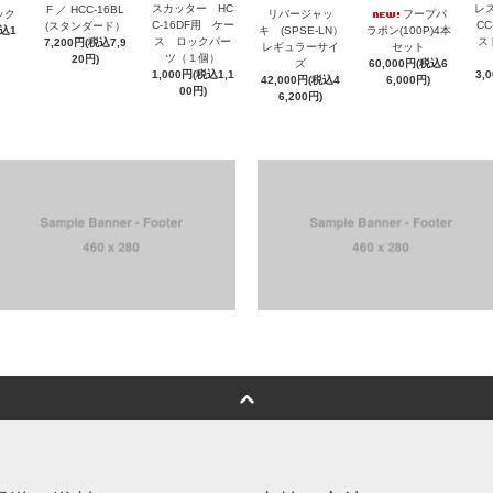
スカッター HC
レ
F ／ HCC-16BL
ック
リバージャッ
フープパ
C-16DF用 ケー
CC
(スタンダード）
税込1
キ (SPSE-LN）
ラポン(100P)4本
ス ロックパー
ス
7,200円(税込7,9
レギュラーサイ
セット
ツ（１個）
20円)
ズ
60,000円(税込6
1,000円(税込1,1
3,
42,000円(税込4
6,000円)
00円)
6,200円)