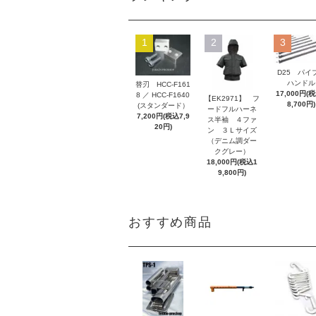
1
2
3
D25 パイ
ハンドル
替刃 HCC-F161
17,000円(
8 ／ HCC-F1640
【EK2971】 フ
8,700円)
(スタンダード）
ードフルハーネ
7,200円(税込7,9
ス半袖 ４ファ
20円)
ン ３Ｌサイズ
（デニム調ダー
クグレー）
18,000円(税込1
9,800円)
おすすめ商品