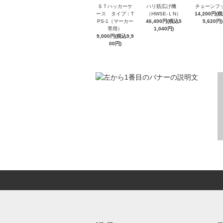
ＳＴハッカーケ
ハリ筋広げ機
チェーンフ
ース タイプ：T
（HWSE-ＬN）
14,200円(
PS-1（マーカー
46,400円(税込5
5,620円)
専用）
1,040円)
9,000円(税込9,9
00円)