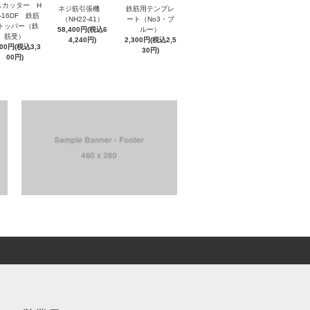
スカッター H
ネジ筋引張機
鉄筋用テンプレ
-16DF 鉄筋
（NH22-41）
ート（No3・ブ
トッパー（鉄
58,400円(税込6
ルー）
筋受）
4,240円)
2,300円(税込2,5
000円(税込3,3
30円)
00円)